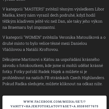
V kategorii "MASTERS" zvítězil těsným výsledkem Libor
Maška, který nám vyrazil dech podruhé, když hodil
těžkým kladivem ještě víc než Dan, ale taky jeho výkon
na Braemaru byl impozantní.
V kategorii "WOMEN" zvítězila Veronika Matoušková a o
druhé místo to bylo velice těsné mezi Danielou
Vláčilovou a Natálií Kroftovou.
Děkujeme Martinovi s Káťou za uspořádání krásného
závodu s fotokoutkem, kde jsme si mohli udělat krásné
fotky. Fotky pořídil Radek Hájek a můžete si je
prohlédnout na našich FB stránkách Czech Highlanders.
Pokud Radka sledujete, můžete kliknout na odkaz níže.
WWW.FACEBOOK.COM/MEDIA/SET/?
VANITY=HAJEKFOTOKLATOVY&SET=A.85389577675