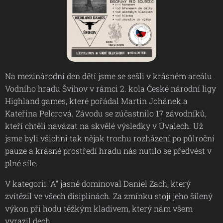
Na mezinárodní den dětí jsme se sešli v krásném areálu
Vodního hradu Švihov v rámci 2. kola České národní ligy
Highland games, které pořádal Martin Johánek.a
Kateřina Pelcrová. Závodu se zúčastnilo 17 závodníků,
kteří chtěli navázat na skvělé výsledky v Úvalech. Už
jsme byli všichni tak nějak trochu rozházení po půlroční
pauze a krásné prostředí hradu nás nutilo se předvést v
plné síle.
V kategorii "A" jasně dominoval Daniel Zach, který
zvítězil ve všech disiplínách. Za zmínku stojí jeho šílený
výkon při hodu těžkým kladivem, který nám všem
vyrazil dech.